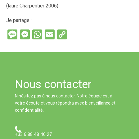
(laure Charpentier 2006)
Je partage :
M
M
W
E
C
es
es
h
m
o
s
se
at
ail
py
a
n
s
Li
g
g
A
n
Nous contacter
e
er
p
k
p
N’hésitez pas à nous contacter. Notre équipe est à
votre écoute et vous répondra avec bienveillance et
confidentialité.
+33 6 88 48 40 27