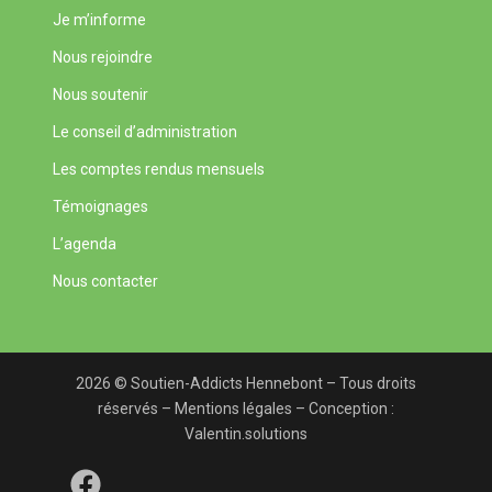
Je m’informe
Nous rejoindre
Nous soutenir
Le conseil d’administration
Les comptes rendus mensuels
Témoignages
L’agenda
Nous contacter
2026 © Soutien-Addicts Hennebont – Tous droits
réservés –
Mentions légales
– Conception :
Valentin.solutions