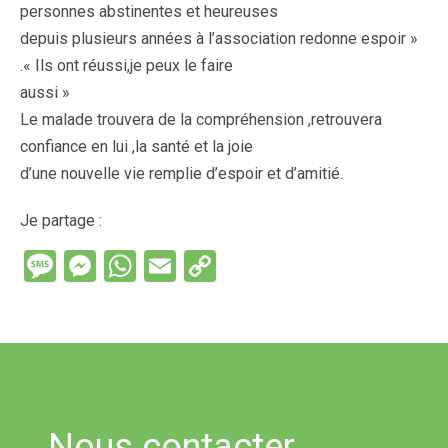
personnes abstinentes et heureuses
depuis plusieurs années à l’association redonne espoir »
.« Ils ont réussi,je peux le faire
aussi »
Le malade trouvera de la compréhension ,retrouvera
confiance en lui ,la santé et la joie
d’une nouvelle vie remplie d’espoir et d’amitié.
Je partage :
M
M
W
E
C
es
es
h
m
o
s
se
at
ail
py
a
n
s
Li
g
g
A
n
e
er
p
k
Nous contacter