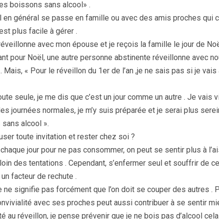
es boissons sans alcool» .
l en général se passe en famille ou avec des amis proches qui 
st plus facile à gérer .
réveillonne avec mon épouse et je reçois la famille le jour de Noë
ant pour Noël, une autre personne abstinente réveillonne avec no
 Mais, « Pour le réveillon du 1er de l’an ,je ne sais pas si je vai
toute seule, je me dis que c’est un jour comme un autre . Je vais v
s journées normales, je m’y suis préparée et je serai plus sere
 sans alcool ».
user toute invitation et rester chez soi ?
 chaque jour pour ne pas consommer, on peut se sentir plus à l’ais
loin des tentations . Cependant, s’enfermer seul et souffrir de c
 un facteur de rechute .
e ne signifie pas forcément que l’on doit se couper des autres . 
vivialité avec ses proches peut aussi contribuer à se sentir mie
vité au réveillon, je pense prévenir que je ne bois pas d’alcool cel