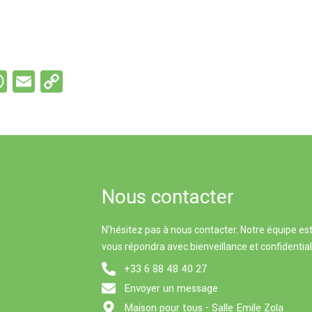
W
E
C
s
h
m
o
e
at
ail
py
s
Li
A
n
p
k
Nous contacter
p
N’hésitez pas à nous contacter. Notre équipe est
vous répondra avec bienveillance et confidential
+33 6 88 48 40 27
Envoyer un message
Maison pour tous - Salle Emile Zola