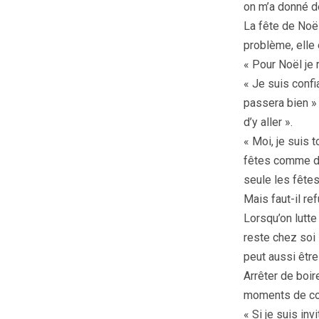
on m’a donné d
La fête de Noë
problème, elle e
« Pour Noël je 
« Je suis confi
passera bien » .
d’y aller ».
« Moi, je suis 
fêtes comme de
seule les fêtes
Mais faut-il ref
Lorsqu’on lutte
reste chez soi 
peut aussi être
Arrêter de boir
moments de con
« Si je suis in