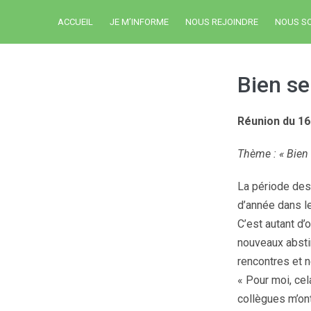
ACCUEIL
JE M’INFORME
NOUS REJOINDRE
NOUS S
Bien se
Réunion du 1
Thème : « Bien 
La période des 
d’année dans le
C’est autant d’
nouveaux abstin
rencontres et 
« Pour moi, cel
collègues m’ont 