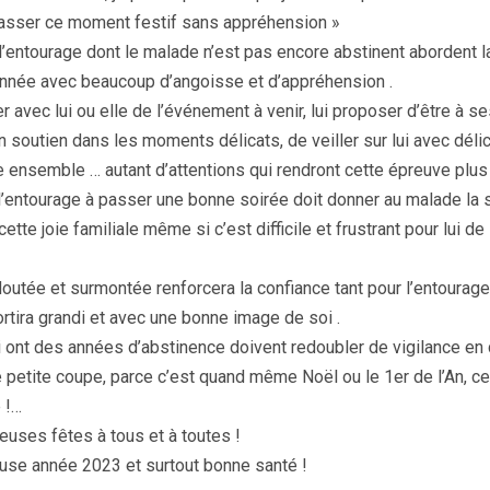
asser ce moment festif sans appréhension »
l’entourage dont le malade n’est pas encore abstinent abordent 
’année avec beaucoup d’angoisse et d’appréhension .
r avec lui ou elle de l’événement à venir, lui proposer d’être à se
n soutien dans les moments délicats, de veiller sur lui avec déli
ée ensemble … autant d’attentions qui rendront cette épreuve plus 
 l’entourage à passer une bonne soirée doit donner au malade la 
cette joie familiale même si c’est difficile et frustrant pour lui de
doutée et surmontée renforcera la confiance tant pour l’entourage
ortira grandi et avec une bonne image de soi .
ont des années d’abstinence doivent redoubler de vigilance en
 petite coupe, parce c’est quand même Noël ou le 1er de l’An, ce
 !…
euses fêtes à tous et à toutes !
use année 2023 et surtout bonne santé !