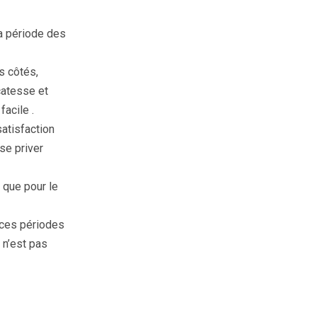
la période des
s côtés,
catesse et
facile .
satisfaction
 se priver
 que pour le
 ces périodes
 n’est pas