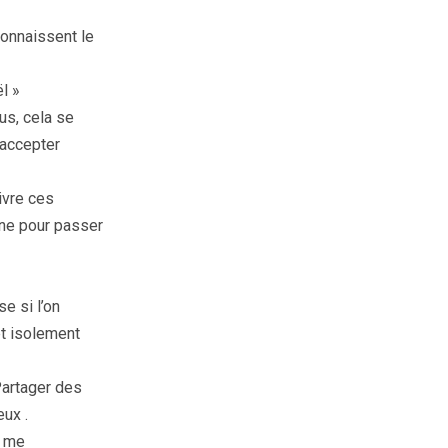
connaissent le
l »
us, cela se
s accepter
ivre ces
ine pour passer
e si l’on
et isolement
Partager des
ux .
a me