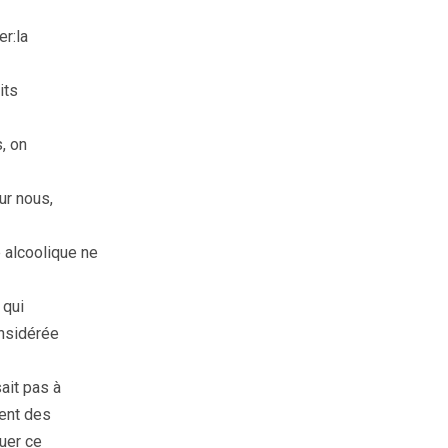
er:la
its
, on
our nous,
 alcoolique ne
 qui
onsidérée
ait pas à
ment des
quer ce