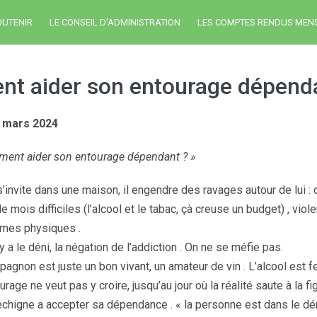
OUTENIR
LE CONSEIL D’ADMINISTRATION
LES COMPTES RENDUS MEN
t aider son entourage dépend
5 mars 2024
ent aider son entourage dépendant ? »
s’invite dans une maison, il engendre des ravages autour de lui : c
e mois difficiles (l’alcool et le tabac, çà creuse un budget) , vio
êmes physiques .
 y a le déni, la négation de l’addiction . On ne se méfie pas.
pagnon est juste un bon vivant, un amateur de vin . L’alcool est fe
urage ne veut pas y croire, jusqu’au jour où la réalité saute à la 
rechigne a accepter sa dépendance . « la personne est dans le dén