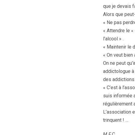
que je devais f
Alors que peut-
« Ne pas perdre
« Attendre le «
l’alcool » .
« Maintenir le 
« On veut bien 
On ne peut qu’
addictologue à 
des addictions 
« C’est à l’ass
suis informée 
régulièrement a
L’association e
trinquent ! …
M.F.C