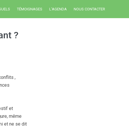
SUELS
TÉMOIGNAGES
L’AGENDA
NOUS CONTACTER
ant ?
onflits ,
lences
stif et
figure, même
i et ne se dit