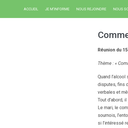
ACCUEIL
JE M’INFORME
NOUS REJOINDRE
NOUS S
Commen
Réunion du 1
Thème : « Comm
Quand l’alcool 
disputes, fins d
verbales et m
Tout d’abord, il
Le mari, le com
sournois, l’ento
si l’intéressé 