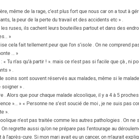
lère, même de la rage, c’est plus fort que nous car on a tout à gér
nts, la peur de la perte du travail et des accidents etc » .
s les ruses, ils cachent leurs bouteilles partout et dans des endro
es… »
ise cela fait tellement peur que l’on s’isole . On ne comprend pas
honte … »
: « Tu n’as qu’à partir ! ». mais ce n’est pas si facile que çà , ni p
nts » .
de soins sont souvent réservés aux malades, même si le malade
e soigner » .
e . Alors que pour chaque malade alcoolique, il y a 4 à 5 proches
lence »… » « Personne ne s’est soucié de moi , je ne suis pas c
e ».
coolique n’est pas traitée comme les autres pathologies . On ne s
. On regrette aussi qu’on ne prépare pas l’entourage au déroule
t à l’après-cure. Si mon mari avait eu un cancer, on m’aurait expli