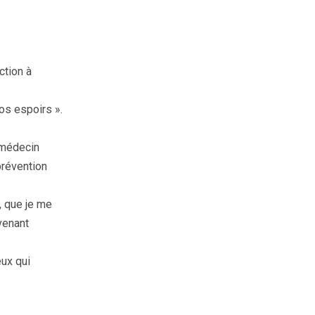
ction à
os espoirs ».
 médecin
prévention
, que je me
venant
eux qui