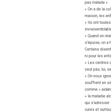
pas malade » .
« On a de la co
maison, les enfa
« Ils ont toute
invraisemblabl
« Quand on réal
s’épuise, on a 
Certains disent 
ni pour les enfa
« Les centres 
veut pas, lui, s
« On nous ignor
souffrent en si
comme « aidant
« la maladie al
qui s’adresser 
cures et surtou