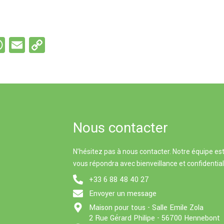
W
E
C
s
h
m
o
e
at
ail
py
s
Li
A
n
p
k
Nous contacter
p
N’hésitez pas à nous contacter. Notre équipe est
vous répondra avec bienveillance et confidential
+33 6 88 48 40 27
Envoyer un message
Maison pour tous - Salle Emile Zola
2 Rue Gérard Philipe - 56700 Hennebont