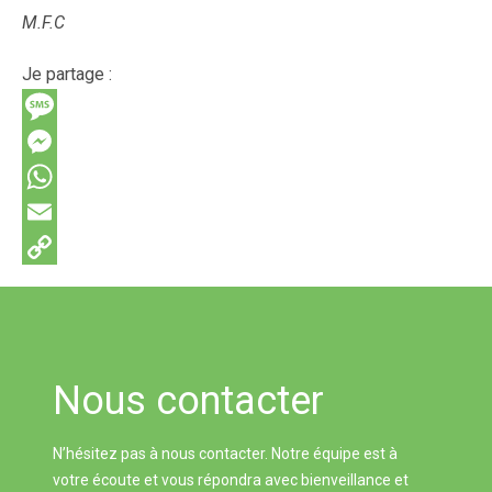
M.F.C
Je partage :
M
e
M
s
e
W
s
s
h
E
a
s
a
m
C
g
e
t
a
o
e
n
s
i
p
g
A
l
y
Nous contacter
e
p
L
N’hésitez pas à nous contacter. Notre équipe est à
r
p
i
votre écoute et vous répondra avec bienveillance et