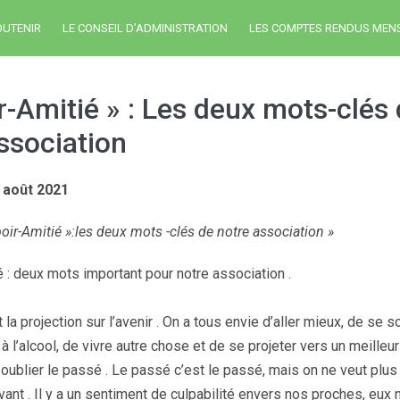
OUTENIR
LE CONSEIL D’ADMINISTRATION
LES COMPTES RENDUS MEN
r-Amitié » : Les deux mots-clés
ssociation
 août 2021
oir-Amitié »:les deux mots -clés de notre association »
é : deux mots important pour notre association .
t la projection sur l’avenir . On a tous envie d’aller mieux, de se so
à l’alcool, de vivre autre chose et de se projeter vers un meilleur 
s oublier le passé . Le passé c’est le passé, mais on ne veut plus
avant . Il y a un sentiment de culpabilité envers nos proches, eux 