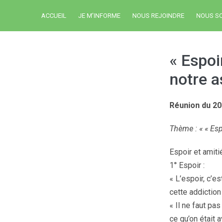
ACCUEIL
JE M’INFORME
NOUS REJOINDRE
NOUS S
« Espoi
notre a
Réunion du 20
Thème : « « Esp
Espoir et amiti
1° Espoir :
« L’espoir, c’es
cette addiction 
« Il ne faut pa
ce qu’on était 