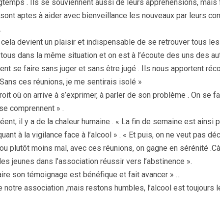
gtemps . Ils se souviennent aussi de leurs appréhensions, mais f
 sont aptes à aider avec bienveillance les nouveaux par leurs con
.
cela devient un plaisir et indispensable de se retrouver tous les
tous dans la même situation et on est à l’écoute des uns des aut
t se faire sans juger et sans être jugé . Ils nous apportent réco
Sans ces réunions, je me sentirais isolé »
droit où on arrive à s’exprimer, à parler de son problème . On se f
 se comprennent » .
éent, il y a de la chaleur humaine . « La fin de semaine est ainsi 
ant à la vigilance face à l’alcool » . « Et puis, on ne veut pas dé
 ou plutôt moins mal, avec ces réunions, on gagne en sérénité .Cà
 des jeunes dans l’association réussir vers l’abstinence ».
faire son témoignage est bénéfique et fait avancer » …
 notre association ,mais restons humbles, l’alcool est toujours le