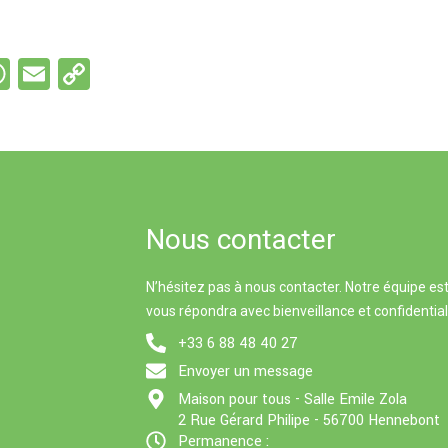
W
E
C
s
h
m
o
e
at
ail
py
s
Li
A
n
p
k
Nous contacter
p
N’hésitez pas à nous contacter. Notre équipe est
vous répondra avec bienveillance et confidential
+33 6 88 48 40 27
Envoyer un message
Maison pour tous - Salle Emile Zola
2 Rue Gérard Philipe - 56700 Hennebont
Permanence :