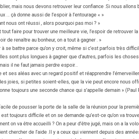
lier, mais nous devons retrouver leur confiance .Si nous allons 
ux … çà donne aussi de l’espoir à l’entourage « »
t nous ont réussi , alors pourquoi pas moi ? »
t tout faire pour trouver une meilleure vie, l’espoir de retrouver la
poir de renaître au bonheur, on a tout à gagner . »
r à se battre parce qu’on y croit, même si c’est parfois très difficil
lles sont plus longues à gagner que d’autres, parfois les choses
ais il ne faut jamais perdre espoir…
 vie et ses aléas avec un regard positif et réapprendre l’émerveil
es joies, si petites soient-elles, que la vie peut encore nous offr
donne toujours une seconde chance qui s’appelle demain » (Paul F
facile de pousser la porte de la salle de la réunion pour la premièr
est toujours difficile et on se demande qu’est-ce qu’on va trouver
ent on va être accueilli ? On a peur d’être jugé, mais on a la vol
ient chercher de l’aide .Il y a ceux qui viennent depuis des anné