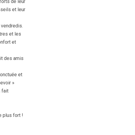
orts de leur
seils et leur
 vendredis.
res et les
nfort et
ait des amis
ponctuée et
cevoir »
 fait
 plus fort !