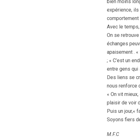
bien moins lon
expérience, ils
comportement 
Avec le temps, 
On se retrouve 
échanges peuven
apaisement . « 
; « C’est un en
entre gens qui
Des liens se cr
nous renforce qu
« On vit mieux,
plaisir de voir
Puis un jour,« 
Soyons fiers de
M.F.C