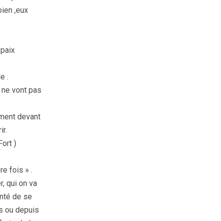
bien ,eux
 paix
e .
 ne vont pas
lement devant
ir.
ort )
e fois » .
, qui on va
onté de se
es ou depuis