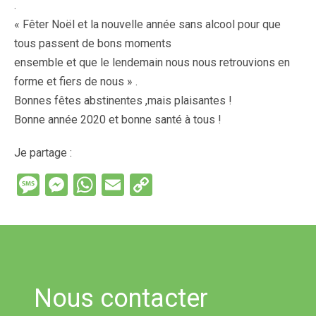
.
« Fêter Noël et la nouvelle année sans alcool pour que
tous passent de bons moments
ensemble et que le lendemain nous nous retrouvions en
forme et fiers de nous » .
Bonnes fêtes abstinentes ,mais plaisantes !
Bonne année 2020 et bonne santé à tous !
Je partage :
M
M
W
E
C
es
es
h
m
o
s
se
at
ail
py
a
n
s
Li
g
g
A
n
Nous contacter
e
er
p
k