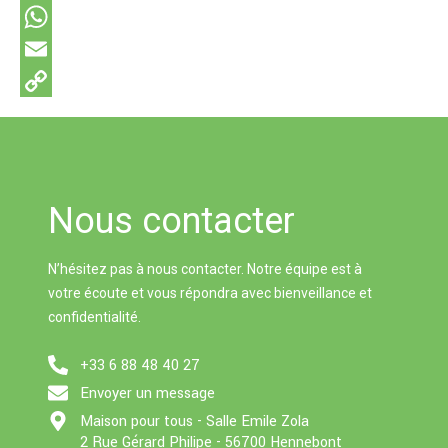
e
M
s
e
W
s
s
h
E
a
s
a
m
C
g
e
t
a
o
e
n
s
i
p
g
A
l
y
Nous contacter
e
p
L
N’hésitez pas à nous contacter. Notre équipe est à
r
p
i
votre écoute et vous répondra avec bienveillance et
n
confidentialité.
k
+33 6 88 48 40 27
Envoyer un message
Maison pour tous - Salle Emile Zola
2 Rue Gérard Philipe - 56700 Hennebont