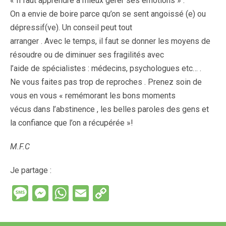
« Il faut apprendre à mieux gérer ses émotions » .
On a envie de boire parce qu’on se sent angoissé (e) ou
dépressif(ve). Un conseil peut tout
arranger . Avec le temps, il faut se donner les moyens de
résoudre ou de diminuer ses fragilités avec
l’aide de spécialistes : médecins, psychologues etc… .
Ne vous faites pas trop de reproches . Prenez soin de
vous en vous « remémorant les bons moments
vécus dans l’abstinence , les belles paroles des gens et
la confiance que l’on a récupérée »!
M.F.C
Je partage :
M
M
W
E
C
es
es
h
m
o
s
se
at
ail
py