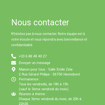
a
n
s
Li
g
g
A
n
Nous contacter
e
er
p
k
p
N’hésitez pas à nous contacter. Notre équipe est à
votre écoute et vous répondra avec bienveillance et
confidentialité.
+33 6 88 48 40 27
Envoyer un message
Maison pour tous - Salle Emile Zola
2 Rue Gérard Philipe - 56700 Hennebont
Permanence :
Tous les vendredis, de 18h à 19h.
(sauf le 3ème vendredi du mois)
Réunion à thème :
Chaque 3ème vendredi du mois, de 20h à
22h30.