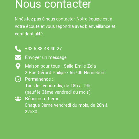
Nous contacter
e
er
p
k
p
N’hésitez pas à nous contacter. Notre équipe est à
votre écoute et vous répondra avec bienveillance et
confidentialité.
+33 6 88 48 40 27
Envoyer un message
Maison pour tous - Salle Emile Zola
2 Rue Gérard Philipe - 56700 Hennebont
Permanence :
Tous les vendredis, de 18h à 19h.
(sauf le 3ème vendredi du mois)
Réunion à thème :
Chaque 3ème vendredi du mois, de 20h à
22h30.