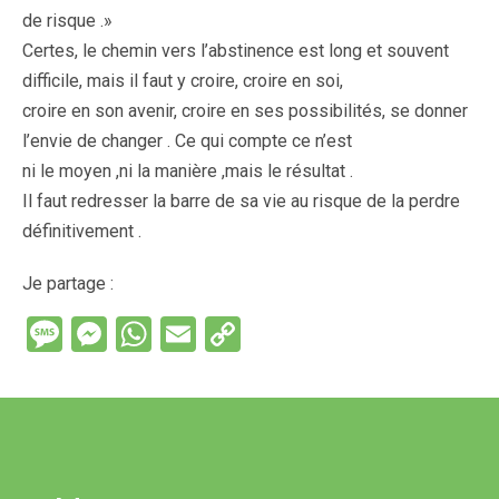
de risque .»
Certes, le chemin vers l’abstinence est long et souvent
difficile, mais il faut y croire, croire en soi,
croire en son avenir, croire en ses possibilités, se donner
l’envie de changer . Ce qui compte ce n’est
ni le moyen ,ni la manière ,mais le résultat .
Il faut redresser la barre de sa vie au risque de la perdre
définitivement .
Je partage :
M
M
W
E
C
es
es
h
m
o
s
se
at
ail
py
a
n
s
Li
g
g
A
n