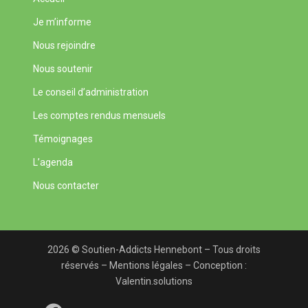
Je m’informe
Nous rejoindre
Nous soutenir
Le conseil d’administration
Les comptes rendus mensuels
Témoignages
L’agenda
Nous contacter
2026 © Soutien-Addicts Hennebont – Tous droits
réservés –
Mentions légales
– Conception :
Valentin.solutions