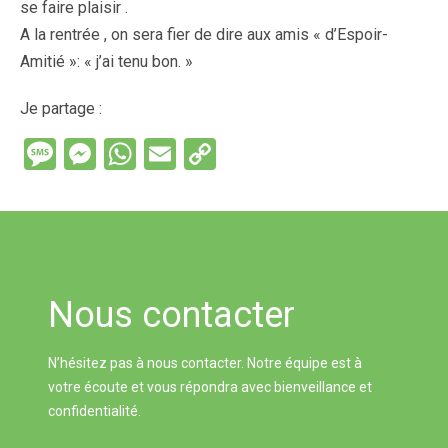
se faire plaisir .
A la rentrée , on sera fier de dire aux amis « d’Espoir-
Amitié »: « j’ai tenu bon. »
Je partage :
M
M
W
E
C
es
es
h
m
o
s
se
at
ail
py
a
n
s
Li
g
g
A
n
Nous contacter
e
er
p
k
p
N’hésitez pas à nous contacter. Notre équipe est à
votre écoute et vous répondra avec bienveillance et
confidentialité.