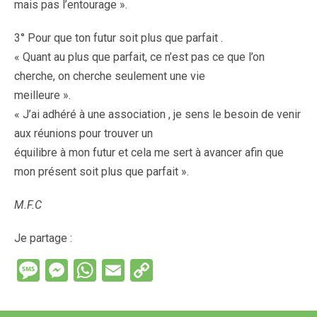
mais pas l’entourage ».
3° Pour que ton futur soit plus que parfait .
« Quant au plus que parfait, ce n’est pas ce que l’on
cherche, on cherche seulement une vie
meilleure ».
« J’ai adhéré à une association , je sens le besoin de venir
aux réunions pour trouver un
équilibre à mon futur et cela me sert à avancer afin que
mon présent soit plus que parfait ».
M.F.C
Je partage :
M
M
W
E
C
es
es
h
m
o
s
se
at
ail
py