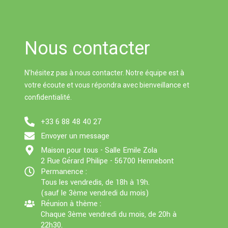
a
n
s
Li
g
g
A
n
Nous contacter
e
er
p
k
p
N’hésitez pas à nous contacter. Notre équipe est à
votre écoute et vous répondra avec bienveillance et
confidentialité.
+33 6 88 48 40 27
Envoyer un message
Maison pour tous - Salle Emile Zola
2 Rue Gérard Philipe - 56700 Hennebont
Permanence :
Tous les vendredis, de 18h à 19h.
(sauf le 3ème vendredi du mois)
Réunion à thème :
Chaque 3ème vendredi du mois, de 20h à
22h30.