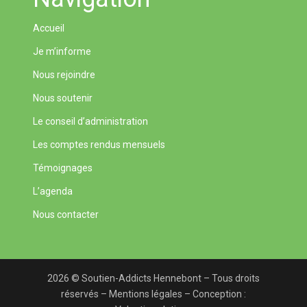
Accueil
Je m’informe
Nous rejoindre
Nous soutenir
Le conseil d’administration
Les comptes rendus mensuels
Témoignages
L’agenda
Nous contacter
2026 © Soutien-Addicts Hennebont – Tous droits
réservés –
Mentions légales
– Conception :