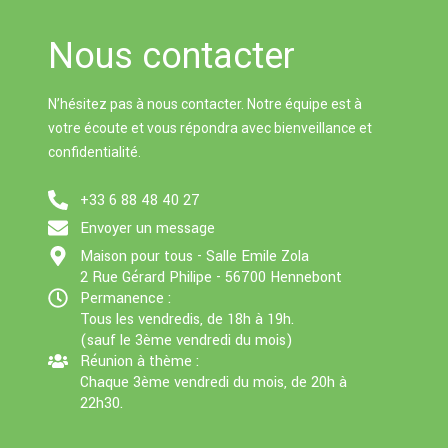
g
A
l
y
Nous contacter
e
p
L
r
p
i
N’hésitez pas à nous contacter. Notre équipe est à
n
votre écoute et vous répondra avec bienveillance et
k
confidentialité.
+33 6 88 48 40 27
Envoyer un message
Maison pour tous - Salle Emile Zola
2 Rue Gérard Philipe - 56700 Hennebont
Permanence :
Tous les vendredis, de 18h à 19h.
(sauf le 3ème vendredi du mois)
Réunion à thème :
Chaque 3ème vendredi du mois, de 20h à
22h30.