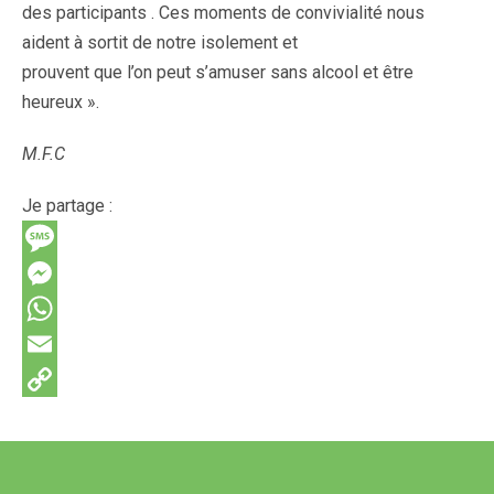
des participants . Ces moments de convivialité nous
aident à sortit de notre isolement et
prouvent que l’on peut s’amuser sans alcool et être
heureux ».
M.F.C
Je partage :
M
e
M
s
e
W
s
s
h
E
a
s
a
m
C
g
e
t
a
o
e
n
s
i
p