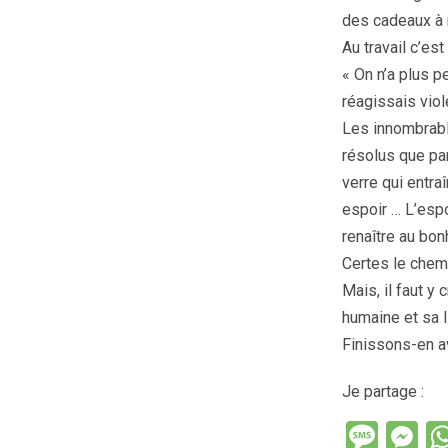
des cadeaux à m
Au travail c’est 
« On n’a plus p
réagissais vio
Les innombrable
résolus que par
verre qui entraî
espoir … L’espoi
renaître au bon
Certes le chem
Mais, il faut y 
humaine et sa l
Finissons-en ave
Je partage :
M
M