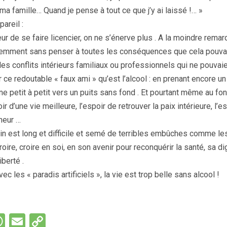
a famille… Quand je pense à tout ce que j’y ai laissé !… »
pareil :
eur de se faire licencier, on ne s’énerve plus . A la moindre remarq
lemment sans penser à toutes les conséquences que cela pouvai
s conflits intérieurs familiaux ou professionnels qui ne pouvaie
 ce redoutable « faux ami » qu’est l’alcool : en prenant encore un
ne petit à petit vers un puits sans fond . Et pourtant même au fond
r d’une vie meilleure, l’espoir de retrouver la paix intérieure, l’e
heur …
in est long et difficile et semé de terribles embûches comme les
croire, croire en soi, en son avenir pour reconquérir la santé, sa di
iberté .
c les « paradis artificiels », la vie est trop belle sans alcool !
W
E
C