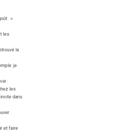
oût . »
t les
etrouvé la
emple: je
vie :
chez les
’invite dans
ouver
r et faire