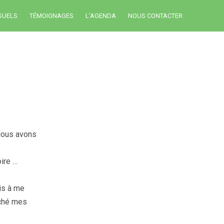
SUELS
TÉMOIGNAGES
L’AGENDA
NOUS CONTACTER
 nous avons
ire …
ris à me
caché mes