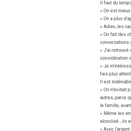
Il faut du temp
« On est mieux e
« On a plus d’a
« Adieu ,les ca
« On fait des c
conversations 
« J’ai retrouvé 
considération d
« Je m’intéress
fais plus atten
Il est indéniab
« On n’invitait
autres, parce q
la famille, avan
« Même les enfa
alcoolisé , ils 
« Avec l’argent