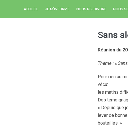
ACCUEIL
JE M’INFORME
NOUS REJOINDRE
NOUS S
Sans al
Réunion du 20
Thème : « Sans 
Pour rien au mo
vécu:
les matins diff
Des témoignag
« Depuis que je
lever de bonne h
bouteilles. »