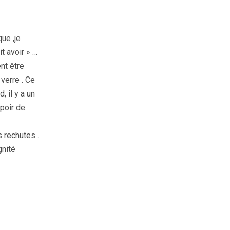
ue ,je
t avoir » …
nt être
 verre . Ce
, il y a un
spoir de
 rechutes .
gnité