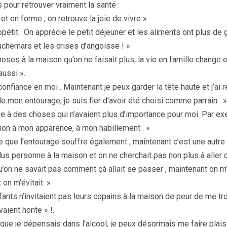
s pour retrouver vraiment la santé :
t en forme , on retrouve la joie de vivre » .
ppétit . On apprécie le petit déjeuner et les aliments ont plus de g
uchemars et les crises d’angoisse ! »
hoses à la maison qu’on ne faisait plus, la vie en famille change e
aussi ».
confiance en moi . Maintenant je peux garder la tête haute et j’ai r
e mon entourage, je suis fier d’avoir été choisi comme parrain . »
e à des choses qui n’avaient plus d’importance pour moi. Par ex
tion à mon apparence, à mon habillement . »
le que l’entourage souffre également , maintenant c’est une autre 
 plus personne à la maison et on ne cherchait pas non plus à aller 
u’on ne savait pas comment çà allait se passer , maintenant on m
t on m’évitait. »
nts n’invitaient pas leurs copains à la maison de peur de me tr
avaient honte » !.
 que je dépensais dans l’alcool, je peux désormais me faire plaisi