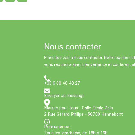
s
h
m
o
e
at
ail
py
s
Li
A
n
p
k
Nous contacter
p
N’hésitez pas à nous contacter. Notre équipe est
vous répondra avec bienveillance et confidential
+33 6 88 48 40 27
Envoyer un message
Maison pour tous - Salle Emile Zola
2 Rue Gérard Philipe - 56700 Hennebont
Permanence :
Tous les vendredis, de 18h à 19h.