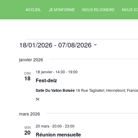
ACCUEIL
JE M’INFORME
NOUS REJOINDRE
NOUS S
18/01/2026
 - 
07/08/2026
S
janvier 2026
é
l
18 janvier - 14:30
-
19:00
DIM
18
e
Fest-deiz
c
Salle Du Vallon Boisée
16 Rue Tagliaferi, Hennebont, Franc
t
5€
i
o
mars 2026
n
20 mars - 20:00
-
23:00
VEN
n
20
Réunion mensuelle
e