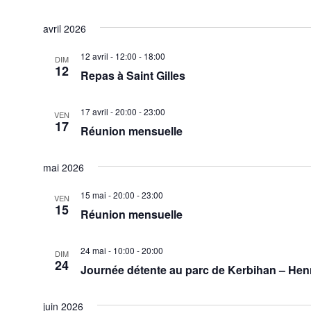
z
avril 2026
u
n
12 avril - 12:00
-
18:00
DIM
12
e
Repas à Saint Gilles
d
a
17 avril - 20:00
-
23:00
VEN
17
t
Réunion mensuelle
e
.
mai 2026
15 mai - 20:00
-
23:00
VEN
15
Réunion mensuelle
24 mai - 10:00
-
20:00
DIM
24
Journée détente au parc de Kerbihan – He
juin 2026