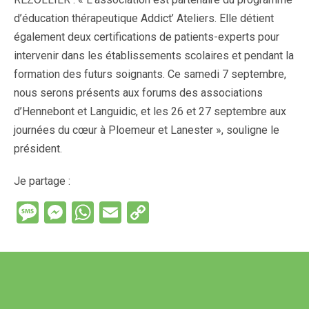
d’éducation thérapeutique Addict’ Ateliers. Elle détient
également deux certifications de patients-experts pour
intervenir dans les établissements scolaires et pendant la
formation des futurs soignants. Ce samedi 7 septembre,
nous serons présents aux forums des associations
d’Hennebont et Languidic, et les 26 et 27 septembre aux
journées du cœur à Ploemeur et Lanester », souligne le
président.
Je partage :
M
M
W
E
C
es
es
h
m
o
s
se
at
ail
py
a
n
s
Li
g
g
A
n