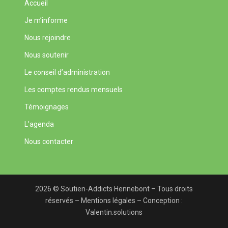
Accueil
Je m’informe
Nous rejoindre
Nous soutenir
Le conseil d’administration
Les comptes rendus mensuels
Témoignages
L’agenda
Nous contacter
2026 © Soutien-Addicts Hennebont – Tous droits
réservés –
Mentions légales
– Conception :
Valentin.solutions