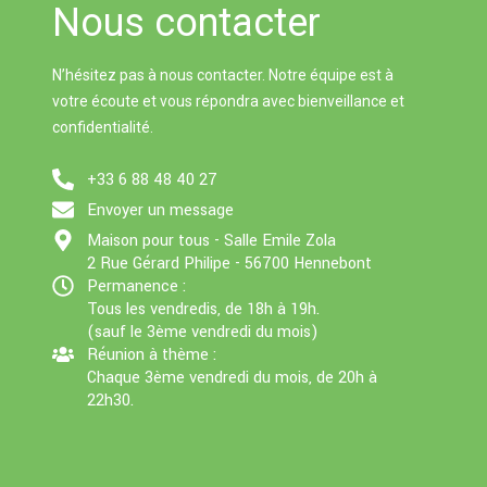
Nous contacter
e
er
p
k
p
N’hésitez pas à nous contacter. Notre équipe est à
votre écoute et vous répondra avec bienveillance et
confidentialité.
+33 6 88 48 40 27
Envoyer un message
Maison pour tous - Salle Emile Zola
2 Rue Gérard Philipe - 56700 Hennebont
Permanence :
Tous les vendredis, de 18h à 19h.
(sauf le 3ème vendredi du mois)
Réunion à thème :
Chaque 3ème vendredi du mois, de 20h à
22h30.