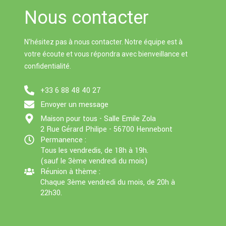
g
g
A
n
Nous contacter
e
er
p
k
p
N’hésitez pas à nous contacter. Notre équipe est à
votre écoute et vous répondra avec bienveillance et
confidentialité.
+33 6 88 48 40 27
Envoyer un message
Maison pour tous - Salle Emile Zola
2 Rue Gérard Philipe - 56700 Hennebont
Permanence :
Tous les vendredis, de 18h à 19h.
(sauf le 3ème vendredi du mois)
Réunion à thème :
Chaque 3ème vendredi du mois, de 20h à
22h30.