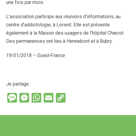
une fois par mois.
L’association participe aux réunions d’informations, au
centre d’addictologie, à Lorient. Elle est présente
également à la Maison des usagers de l’hôpital Charcot.
Des permanences ont lieu à Hennebont et à Bubry.
19/01/2018 – Ouest-France
Je partage :
M
M
W
E
C
es
es
h
m
o
s
se
at
ail
py
a
n
s
Li