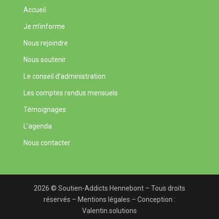
Accueil
Je m’informe
Nous rejoindre
Nous soutenir
Le conseil d’administration
Les comptes rendus mensuels
Témoignages
L’agenda
Nous contacter
2026 © Soutien-Addicts Hennebont – Tous droits
réservés –
Mentions légales
– Conception :
Valentin.solutions