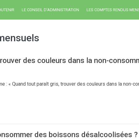
OUTENIR
LE CONSEIL D’ADMINISTRATION
LES COMPTES RENDUS MEN
mensuels
 trouver des couleurs dans la non-consom
: « Quand tout paraît gris, trouver des couleurs dans la non-c
 consommer des boissons désalcoolisées ?