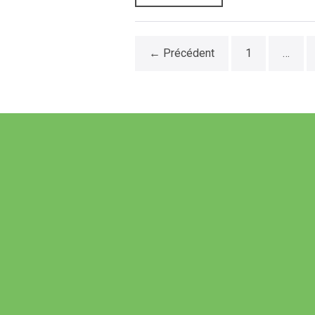
← Précédent
1
…